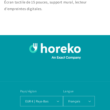
Écran tactile de 15 pouces, support mural, lecteur
+
+
timekeeper
timekeeper
d'empreintes digitales.
RFID
RFID
Pays/région
Langue
EUR € | Pays-Bas
Français