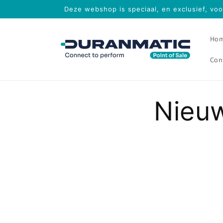
Meteen
Deze webshop is speciaal, en exclusief, vo
naar de
content
Ho
Con
Nieuw