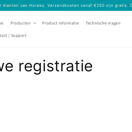
or klanten van Horeko. Verzendkosten vanaf €250 zijn gratis.
me
Producten
Product informatie
Technische vragen
tact / Support
e registratie